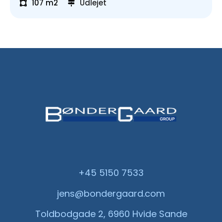
107 m2
Udlejet
+45 5150 7533
jens@bondergaard.com
Toldbodgade 2, 6960 Hvide Sande