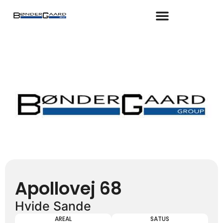
Gå
til
indholdet
Apollovej 68
Hvide Sande
AREAL
SATUS