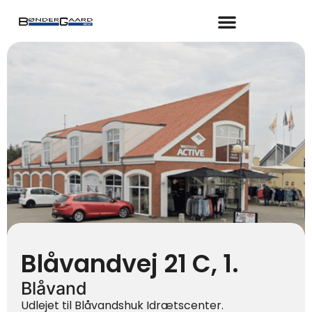
Gå
til
indholdet
Blåvandvej 21 C, 1.
Blåvand
Udlejet til Blåvandshuk Idrætscenter.