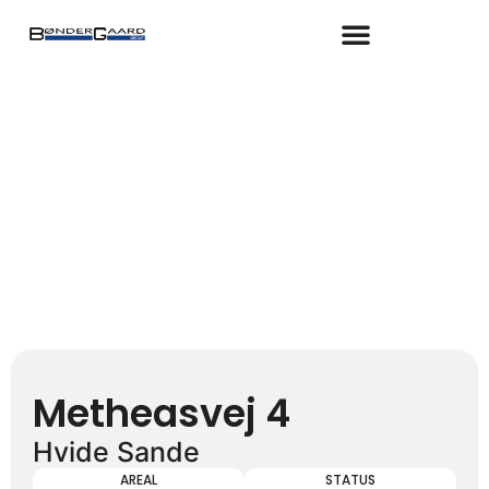
Gå
til
indholdet
Metheasvej 4
Hvide Sande
AREAL
STATUS