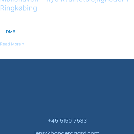
Ringkøbing
DMB
Read More »
+45 5150 7533
jens@bondergaard.com