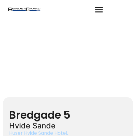
Gå
til
indholdet
Bredgade 5
Hvide Sande
Huser Hvide Sande Hotel.