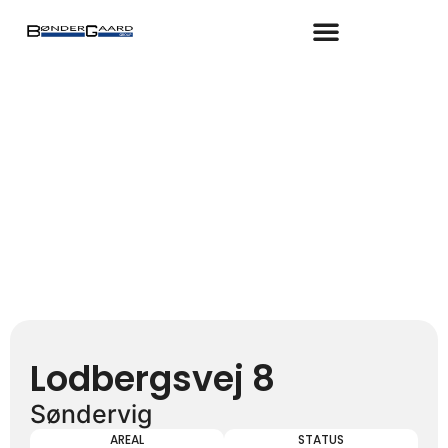
Gå
til
indholdet
Lodbergsvej 8
Søndervig
AREAL
STATUS