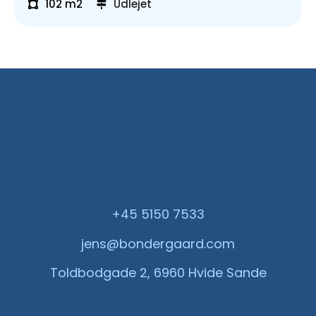
102 m2
Udlejet
+45 5150 7533
jens@bondergaard.com
Toldbodgade 2, 6960 Hvide Sande